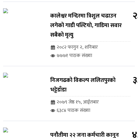
२
कालेश्वर मन्दिरमा त्रिशुल चढाउन
लगेको गाडी पल्टियो, गाडिमा सवार
सबैको मृत्यु
२०८२ फागुन २, शनिबार
७७७१ पाठक संख्या
३
निजगढको विकल्प ललितपुरको
भट्टेडाँडा
२०७९ जेष्ठ १५, आईतबार
६३८४ पाठक संख्या
४
पनौतीमा २२ जना कर्मचारी कानुन