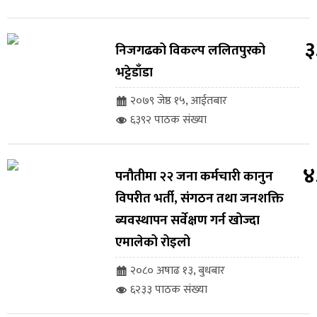
३
निजगढको विकल्प ललितपुरको
भट्टेडाँडा
२०७९ जेष्ठ १५, आईतबार
६३९२ पाठक संख्या
४
पनौतीमा २२ जना कर्मचारी कानुन
विपरीत भर्ती, संगठन तथा जनशक्ति
ब्यवस्थापन सर्वेक्षण गर्न खोज्दा
एमालेको रोइलो
२०८० अषाढ १३, बुधबार
६२३३ पाठक संख्या