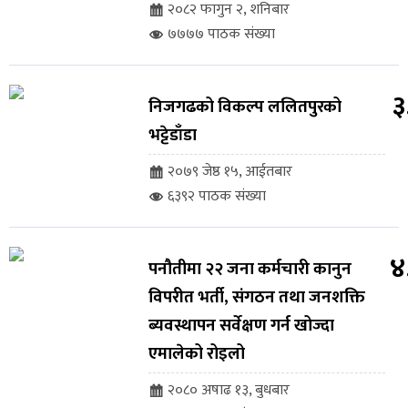
२०८२ फागुन २, शनिबार
७७७७ पाठक संख्या
३
निजगढको विकल्प ललितपुरको
भट्टेडाँडा
२०७९ जेष्ठ १५, आईतबार
६३९२ पाठक संख्या
४
पनौतीमा २२ जना कर्मचारी कानुन
विपरीत भर्ती, संगठन तथा जनशक्ति
ब्यवस्थापन सर्वेक्षण गर्न खोज्दा
एमालेको रोइलो
२०८० अषाढ १३, बुधबार