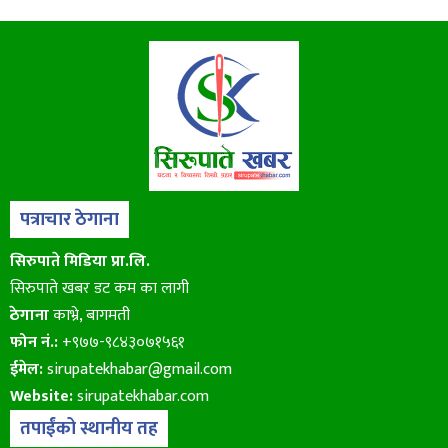
पत्राचार ठेगाना
सिरुपाते मिडिया प्रा.लि.
सिरुपाते खबर डट कम का लागी
ठेगाना
काभ्रे, बागमती
फोन नं.:
+९७७-९८४३०७१५६१
ईमेल:
sirupatekhabar@gmail.com
Website:
sirupatekhabar.com
तपाईंको स्थानीय तह