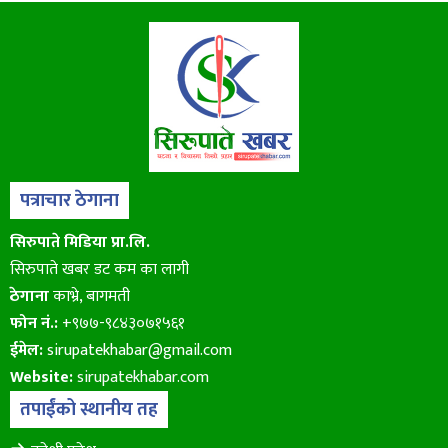
पत्राचार ठेगाना
सिरुपाते मिडिया प्रा.लि.
सिरुपाते खबर डट कम का लागी
ठेगाना
काभ्रे, बागमती
फोन नं.:
+९७७-९८४३०७१५६१
ईमेल:
sirupatekhabar@gmail.com
Website:
sirupatekhabar.com
तपाईंको स्थानीय तह