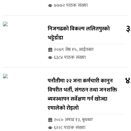
७७७२ पाठक संख्या
३
निजगढको विकल्प ललितपुरको
भट्टेडाँडा
२०७९ जेष्ठ १५, आईतबार
६३८४ पाठक संख्या
४
पनौतीमा २२ जना कर्मचारी कानुन
विपरीत भर्ती, संगठन तथा जनशक्ति
ब्यवस्थापन सर्वेक्षण गर्न खोज्दा
एमालेको रोइलो
२०८० अषाढ १३, बुधबार
६२२८ पाठक संख्या