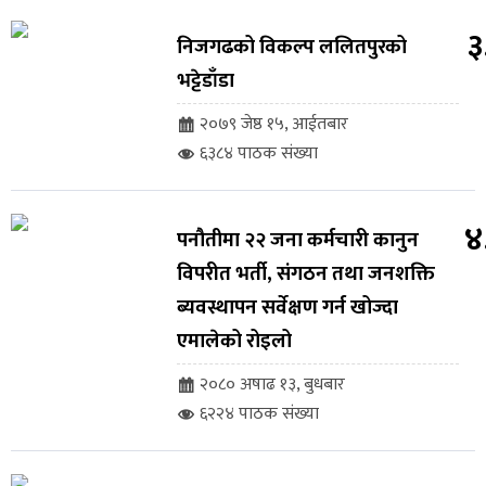
३
निजगढको विकल्प ललितपुरको
भट्टेडाँडा
२०७९ जेष्ठ १५, आईतबार
६३८४ पाठक संख्या
४
पनौतीमा २२ जना कर्मचारी कानुन
विपरीत भर्ती, संगठन तथा जनशक्ति
ब्यवस्थापन सर्वेक्षण गर्न खोज्दा
एमालेको रोइलो
२०८० अषाढ १३, बुधबार
६२२४ पाठक संख्या