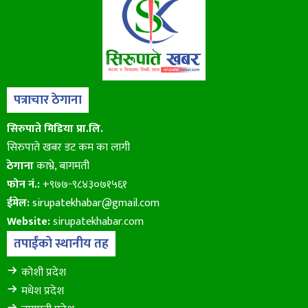
पत्राचार ठेगाना
सिरुपाते मिडिया प्रा.लि.
सिरुपाते खबर डट कम का लागी
ठेगाना
काभ्रे, बागमती
फोन नं.:
+९७७-९८४३०७१५६१
ईमेल:
sirupatekhabar@gmail.com
Website:
sirupatekhabar.com
तपाईंको स्थानीय तह
कोशी प्रदेश
मधेश प्रदेश