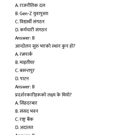
A. राजनीतिक दल
B. Gen-Z युवापुस्ता
C. विद्यार्थी संगठन
D. कर्मचारी संगठन
Answer: B
आन्दोलन सुरु भएको स्थान कुन हो?
A. रत्नपार्क
B. माइतीघर
C. बसन्तपुर
D. पाटन
Answer: B
प्रदर्शनकारीहरूको लक्ष्य के थियो?
A. सिंहदरबार
B. संसद भवन
C. राष्ट्र बैंक
D. अदालत