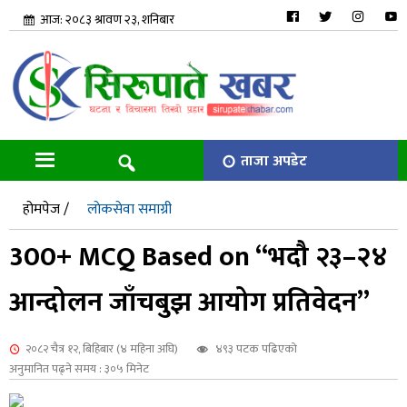
आज: २०८३ श्रावण २३, शनिबार
ताजा अपडेट
होमपेज /
लाेकसेवा समाग्री
300+ MCQ Based on “भदौ २३–२४
आन्दोलन जाँचबुझ आयोग प्रतिवेदन”
२०८२ चैत्र १२, बिहिबार (४ महिना अघि)
४९३ पटक पढिएको
अनुमानित पढ्ने समय : ३०५ मिनेट