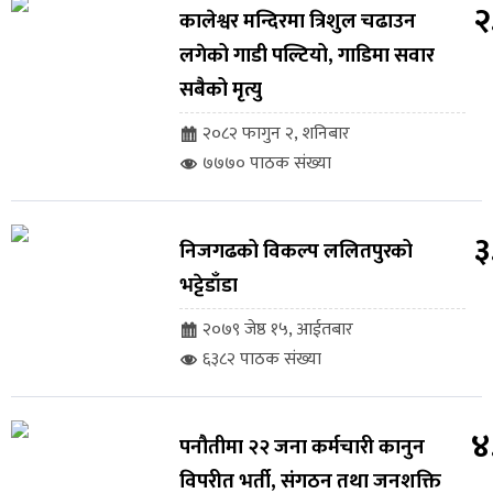
२
कालेश्वर मन्दिरमा त्रिशुल चढाउन
लगेको गाडी पल्टियो, गाडिमा सवार
सबैको मृत्यु
२०८२ फागुन २, शनिबार
७७७० पाठक संख्या
३
निजगढको विकल्प ललितपुरको
भट्टेडाँडा
२०७९ जेष्ठ १५, आईतबार
६३८२ पाठक संख्या
४
पनौतीमा २२ जना कर्मचारी कानुन
विपरीत भर्ती, संगठन तथा जनशक्ति