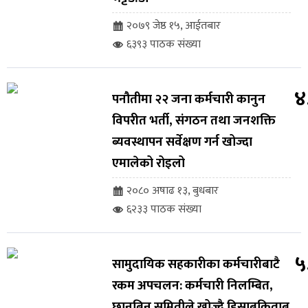
२०७९ जेष्ठ १५, आईतबार
६३९३ पाठक संख्या
४
पनौतीमा २२ जना कर्मचारी कानुन
विपरीत भर्ती, संगठन तथा जनशक्ति
ब्यवस्थापन सर्वेक्षण गर्न खोज्दा
एमालेको रोइलो
२०८० अषाढ १३, बुधबार
६२३३ पाठक संख्या
५
सामुदायिक सहकारीका कर्मचारीबाटै
रकम अपचलन: कर्मचारी निलम्बित,
छानबिन समितीले खोज्दै हिसाबकिताब