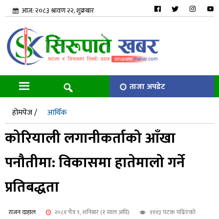
आज: २०८३ श्रावण २२, शुक्रबार
ताजा अपडेट
होमपेज /
आर्थिक
कोरियाली लगानीकर्ताको आँखा
पनौतीमा: विकासमा हातेमालो गर्ने
प्रतिबद्धता
राजन दाहाल
२०८१ चैत्र ९, शनिबार (१ साल अघि)
१११३ पटक पढिएको