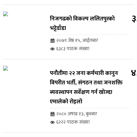
३
निजगढको विकल्प ललितपुरको
भट्टेडाँडा
२०७९ जेष्ठ १५, आईतबार
६३८३ पाठक संख्या
४
पनौतीमा २२ जना कर्मचारी कानुन
विपरीत भर्ती, संगठन तथा जनशक्ति
ब्यवस्थापन सर्वेक्षण गर्न खोज्दा
एमालेको रोइलो
२०८० अषाढ १३, बुधबार
६२२२ पाठक संख्या