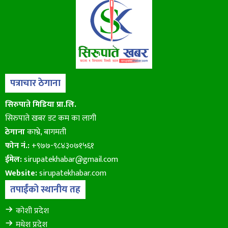
पत्राचार ठेगाना
सिरुपाते मिडिया प्रा.लि.
सिरुपाते खबर डट कम का लागी
ठेगाना
काभ्रे, बागमती
फोन नं.:
+९७७-९८४३०७१५६१
ईमेल:
sirupatekhabar@gmail.com
Website:
sirupatekhabar.com
तपाईंको स्थानीय तह
कोशी प्रदेश
मधेश प्रदेश