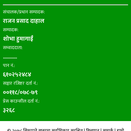
संचालक/प्रधान सम्पादक:
राजन प्रसाद दाहाल
सम्पादक:
शोभा हुमागाईँ
सम्वाददाता:
............
पान नं.:
६१०२५२४८४
सञ्चार रजिष्टर दर्ता नं.:
००११८/०७८-७९
प्रेस काउन्सील दर्ता नं.:
३२६८
© २०७८ सिरुपाते खबरमा सर्वाधिकार सुरक्षित |
बिज्ञापन
|
सम्पर्क
|
हाम्रो