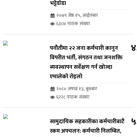
भट्टेडाँडा
२०७९ जेष्ठ १५, आईतबार
६३८७ पाठक संख्या
४
पनौतीमा २२ जना कर्मचारी कानुन
विपरीत भर्ती, संगठन तथा जनशक्ति
ब्यवस्थापन सर्वेक्षण गर्न खोज्दा
एमालेको रोइलो
२०८० अषाढ १३, बुधबार
६२२८ पाठक संख्या
५
सामुदायिक सहकारीका कर्मचारीबाटै
रकम अपचलन: कर्मचारी निलम्बित,