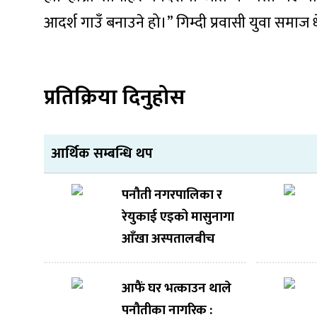
आदर्श गाउँ बनाउने हो।” गिम्दी प्रवासी युवा समाज धेर
प्रतिक्रिया दिनुहोस
आर्थिक सम्बन्धि थप
पनौती नगरपालिका र
रेयुकाई एइको मासुनागा
आँखा अस्पतालबीच
निःशुल्क आँखा उपचार
सेवाका लागि सम्झौता
आफैं घर भत्काउन थाले
पनौतीका नागरिक :