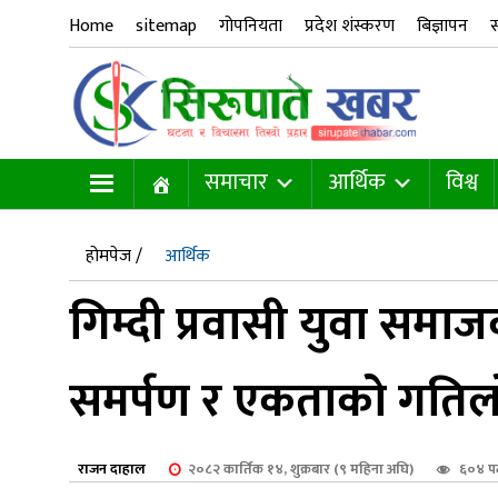
Home
sitemap
गोपनियता
प्रदेश शंस्करण
बिज्ञापन
स
समाचार
आर्थिक
विश्व
होमपेज /
आर्थिक
गिम्दी प्रवासी युवा समाज
समर्पण र एकताको गति
राजन दाहाल
२०८२ कार्तिक १४, शुक्रबार (९ महिना अघि)
६०४ प