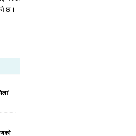
ेको छ ।
सिला’
तरणको