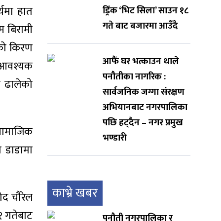
्यमा हात
ड्रिंक ‘भिट सिला’ साउन १८
गते बाट बजारमा आउँदै
म बिरामी
ाको किरण
आफैं घर भत्काउन थाले
य आवश्यक
पनौतीका नागरिक :
े ढालेको
सार्वजनिक जग्गा संरक्षण
अभियानबाट नगरपालिका
पछि हट्दैन – नगर प्रमुख
 सामाजिक
भण्डारी
ण डाडामा
काभ्रे खबर
ोद चौरेल
१ गतेबाट
पनौती नगरपालिका र