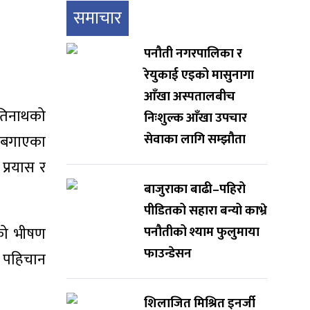
समाचार
पनौती नगरपालिका र
रेयुकाई एइको मासुनागा
आँखा अस्पतालबीच
तिनाथको
निःशुल्क आँखा उपचार
सेवाका लागि सम्झौता
 बगाएका
प्रयास र
बाजुराका बाढी–पहिरो
पीडितको सहारा बन्यो काभ्रे
को भीषण
पनौतीको श्याम फुलुमाया
फाउन्डेसन
ो पहिचान
शिलाजित मिश्रित इनर्जी