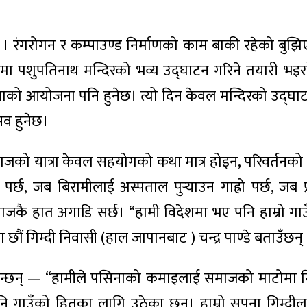
 । रंगरोगन र कम्पाउण्ड निर्माणको काम बाकी रहेको बुझ
रमा पशुपतिनाथ मन्दिरको भव्य उद्घाटन गरिने तयारी भइ
्राको आयोजना पनि हुनेछ। त्यो दिन केवल मन्दिरको उद्घा
सव हुनेछ।
ाजको यात्रा केवल सहयोगको कथा मात्र होइन, परिवर्तनको 
्छ, जब बिरामीलाई अस्पताल पुर्‍याउन गाह्रो पर्छ, जब प
ा समाजकै हात अगाडि सर्छ। “हामी विदेशमा भए पनि हाम्रो गा
का छौं गिम्दी निवासी (हाल जापानबाट ) चन्द्र पाण्डे बताउँछन्
 भन्छन् — “हामीले पसिनाको कमाइलाई समाजको माटोमा
 पनि गाउँको हितका लागि उठेका छन्। हाम्रो सपना गिम्दी