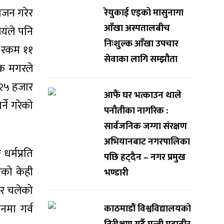
ोजन गरेर
रेयुकाई एइको मासुनागा
आँखा अस्पतालबीच
यंले पनि
निःशुल्क आँखा उपचार
ो रकम ११
सेवाका लागि सम्झौता
जक मगरले
 २५ हजार
आफैं घर भत्काउन थाले
ने गरेको
पनौतीका नागरिक :
सार्वजनिक जग्गा संरक्षण
अभियानबाट नगरपालिका
धर्मप्रति
पछि हट्दैन – नगर प्रमुख
एको केही
भण्डारी
हर चलेको
नमा गर्व
काठमाडौं विश्वविद्यालयको