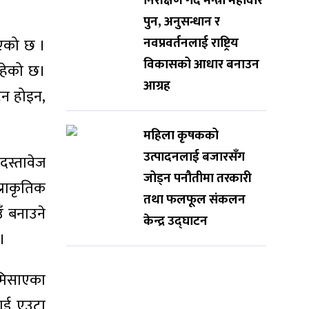
निरीक्षण गर्दै मन्त्री महावीर
पुन, अनुसन्धान र
नवप्रवर्तनलाई राष्ट्रिय
िएको छ ।
विकासको आधार बनाउन
रहेको छ।
आग्रह
टन होइन,
महिला कृषकको
उत्पादनलाई बजारसँग
दस्तावेज
जोड्न पनौतीमा तरकारी
्राकृतिक
तथा फलफूल संकलन
उँ बनाउने
केन्द्र उद्घाटन
 ।
 मिसाएका
लाई एउटा