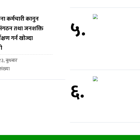
ना कर्मचारी कानुन
५.
, संगठन तथा जनशक्ति
ेक्षण गर्न खोज्दा
ो
३, बुधबार
ंख्या
६.