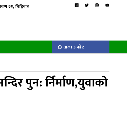
ावण २१, बिहिबार
ताजा अपडेट
िर पुन: र्निर्माण,युवाको