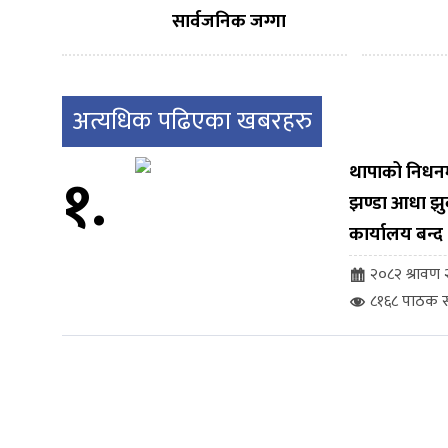
सार्वजनिक जग्गा
संरक्षण अभियानबाट
नगरपालिका पछि
हट्दैन – नगर प्रमुख
अत्यधिक पढिएका खबरहरु
भण्डारी
१.
थापाको निधनमा 
झण्डा आधा झु
कार्यालय बन्द
२०८२ श्रावण २
८१६८ पाठक स