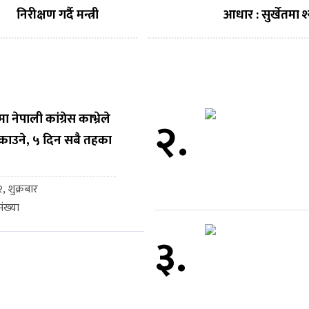
निरीक्षण गर्दै मन्त्री
आधार : सुर्खेतमा 
महावीर पुन, अनुसन्धान
फुलुमाया फाउण्ड
र नवप्रवर्तनलाई राष्ट्रिय
शिक्षा शुल्क सहय
विकासको आधार
बनाउन आग्रह
नेपाली कांग्रेस काभ्रेले
२.
काउने, ५ दिन सबै तहका
, शुक्रबार
ंख्या
३.