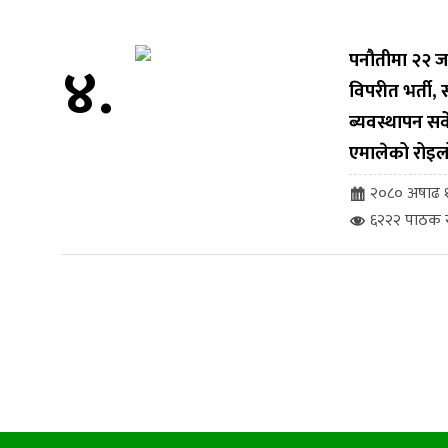
४.
पनौतीमा २२ ज
विपरीत भर्ती
ब्यवस्थापन सर्व
एमालेको रोइल
२०८० अषाढ १
६२२२ पाठक स