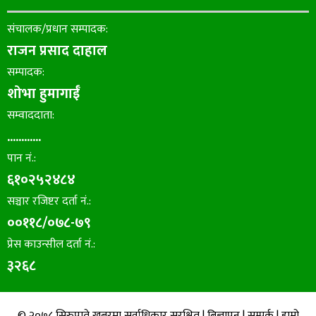
संचालक/प्रधान सम्पादक:
राजन प्रसाद दाहाल
सम्पादक:
शोभा हुमागाईँ
सम्वाददाता:
............
पान नं.:
६१०२५२४८४
सञ्चार रजिष्टर दर्ता नं.:
००११८/०७८-७९
प्रेस काउन्सील दर्ता नं.:
३२६८
© २०७८ सिरुपाते खबरमा सर्वाधिकार सुरक्षित |
बिज्ञापन
|
सम्पर्क
|
हाम्रो