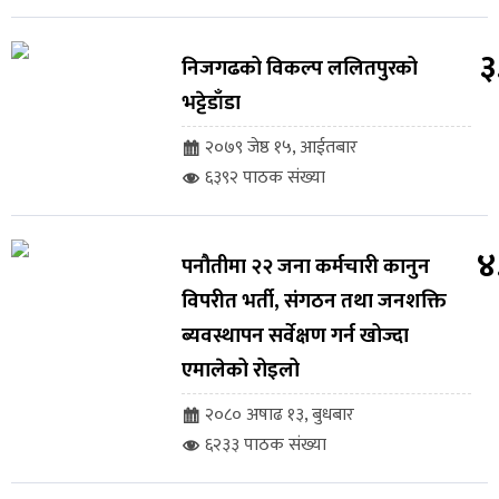
३
निजगढको विकल्प ललितपुरको
भट्टेडाँडा
२०७९ जेष्ठ १५, आईतबार
६३९२ पाठक संख्या
४
पनौतीमा २२ जना कर्मचारी कानुन
विपरीत भर्ती, संगठन तथा जनशक्ति
ब्यवस्थापन सर्वेक्षण गर्न खोज्दा
एमालेको रोइलो
२०८० अषाढ १३, बुधबार
६२३३ पाठक संख्या