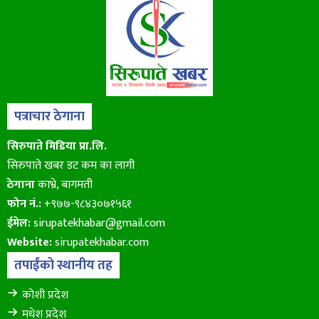
पत्राचार ठेगाना
सिरुपाते मिडिया प्रा.लि.
सिरुपाते खबर डट कम का लागी
ठेगाना
काभ्रे, बागमती
फोन नं.:
+९७७-९८४३०७१५६१
ईमेल:
sirupatekhabar@gmail.com
Website:
sirupatekhabar.com
तपाईंको स्थानीय तह
कोशी प्रदेश
मधेश प्रदेश