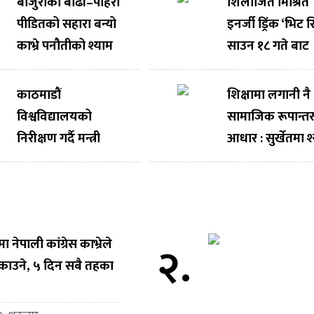
बाजुराका बाढी–पहिरो
शिलाजित मिश्रित
पीडितको सहारा बन्यो
इनर्जी ड्रिंक ‘भिट 
काभ्रे पनौतीको श्याम
साउन १८ गते बाट
फुलुमाया फाउन्डेसन
बजारमा आउँदै
काठमाडौं
शिक्षामा लगानी नै
विश्वविद्यालयको
सामाजिक रूपान्
निरीक्षण गर्दै मन्त्री
आधार : सुर्खेतमा 
महावीर पुन, अनुसन्धान
फुलुमाया फाउण्ड
र नवप्रवर्तनलाई राष्ट्रिय
शिक्षा शुल्क सहय
विकासको आधार
बनाउन आग्रह
नेपाली कांग्रेस काभ्रेले
२.
काउने, ५ दिन सबै तहका