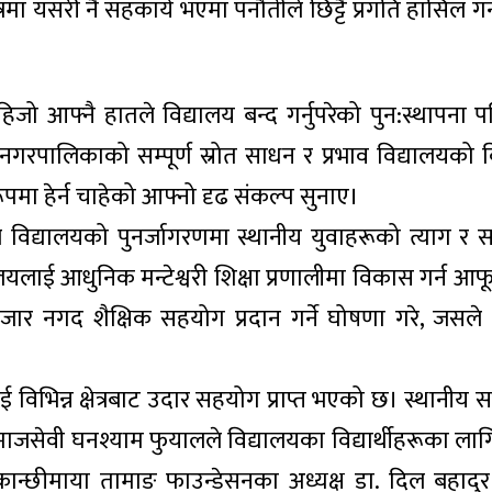
त्रमा यसरी नै सहकार्य भएमा पनौतीले छिट्टै प्रगति हासिल गर्न
 हिजो आफ्नै हातले विद्यालय बन्द गर्नुपरेको पुन:स्थापना 
नगरपालिकाको सम्पूर्ण स्रोत साधन र प्रभाव विद्यालयको
ो रूपमा हेर्न चाहेको आफ्नो दृढ संकल्प सुनाए।
े विद्यालयको पुनर्जागरणमा स्थानीय युवाहरूको त्याग र 
ालयलाई आधुनिक मन्टेश्वरी शिक्षा प्रणालीमा विकास गर्न आफ
 हजार नगद शैक्षिक सहयोग प्रदान गर्ने घोषणा गरे, जसले
ई विभिन्न क्षेत्रबाट उदार सहयोग प्राप्त भएको छ। स्थानीय
समाजसेवी घनश्याम फुयालले विद्यालयका विद्यार्थीहरूका लाग
 कान्छीमाया तामाङ फाउन्डेसनका अध्यक्ष डा. दिल बहादु