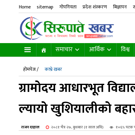
Home
sitemap
गोपनियता
प्रदेश शंस्करण
बिज्ञापन
स
समाचार
आर्थिक
विश्व
होमपेज /
काभ्रे खबर
ग्रामोदय आधारभूत विद्य
ल्यायो खुशियालीको बहा
राजन दाहाल
२०८१ चैत्र २७, बुधबार (१ साल अघि)
१०६५ पटक 