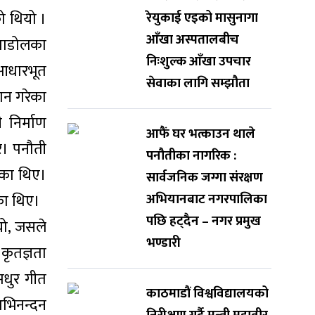
को थियो ।
रेयुकाई एइको मासुनागा
आँखा अस्पतालबीच
इमाडोलका
निःशुल्क आँखा उपचार
 आधारभूत
सेवाका लागि सम्झौता
दान गरेका
 निर्माण
आफैं घर भत्काउन थाले
े। पनौती
पनौतीका नागरिक :
एका थिए।
सार्वजनिक जग्गा संरक्षण
एका थिए।
अभियानबाट नगरपालिका
पछि हट्दैन – नगर प्रमुख
ियो, जसले
भण्डारी
 कृतज्ञता
मधुर गीत
काठमाडौं विश्वविद्यालयको
अभिनन्दन