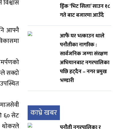
े विश्वास
ड्रिंक ‘भिट सिला’ साउन १८
गते बाट बजारमा आउँदै
पनि आफ्नै
आफैं घर भत्काउन थाले
 विकासमा
पनौतीका नागरिक :
सार्वजनिक जग्गा संरक्षण
समर्पणको
अभियानबाट नगरपालिका
पछि हट्दैन – नगर प्रमुख
ूले सक्दो
भण्डारी
 उपस्थित
 समाजसेवी
काभ्रे खबर
ि ६० सेट
र थोकरले
पनौती नगरपालिका र