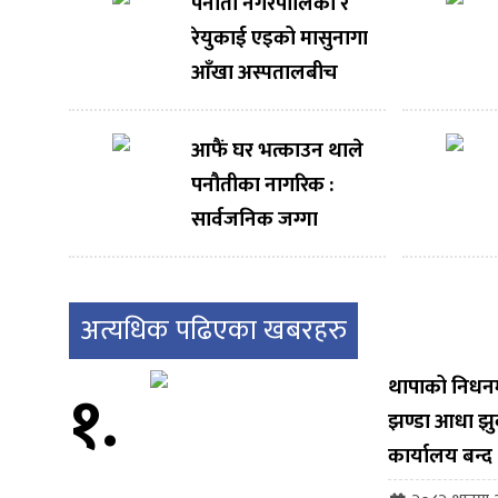
पनौती नगरपालिका र
रेयुकाई एइको मासुनागा
आँखा अस्पतालबीच
निःशुल्क आँखा उपचार
सेवाका लागि सम्झौता
आफैं घर भत्काउन थाले
पनौतीका नागरिक :
सार्वजनिक जग्गा
संरक्षण अभियानबाट
नगरपालिका पछि
हट्दैन – नगर प्रमुख
अत्यधिक पढिएका खबरहरु
भण्डारी
१.
थापाको निधनमा 
झण्डा आधा झु
कार्यालय बन्द