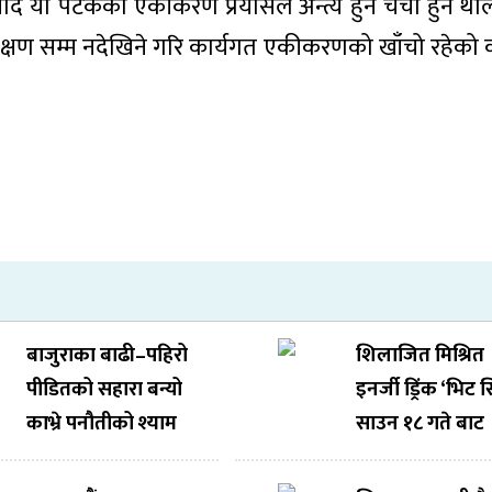
था विवाद यो पटकको एकीकरण प्रयासले अन्त्य हुने चर्चा हुन थ
षण सम्म नदेखिने गरि कार्यगत एकीकरणको खाँचो रहेको का
बाजुराका बाढी–पहिरो
शिलाजित मिश्रित
पीडितको सहारा बन्यो
इनर्जी ड्रिंक ‘भिट 
काभ्रे पनौतीको श्याम
साउन १८ गते बाट
फुलुमाया फाउन्डेसन
बजारमा आउँदै