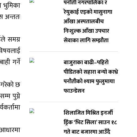
पनौती नगरपालिका र
नो भुमिका
रेयुकाई एइको मासुनागा
स अन्ततः
आँखा अस्पतालबीच
निःशुल्क आँखा उपचार
ले समग्र
सेवाका लागि सम्झौता
 विषयलाई
ही गर्ने
बाजुराका बाढी–पहिरो
पीडितको सहारा बन्यो काभ्रे
पनौतीको श्याम फुलुमाया
े गरेको छ
फाउन्डेसन
्म पुग्ने
यकर्तामा
शिलाजित मिश्रित इनर्जी
ड्रिंक ‘भिट सिला’ साउन १८
को आधारमा
गते बाट बजारमा आउँदै