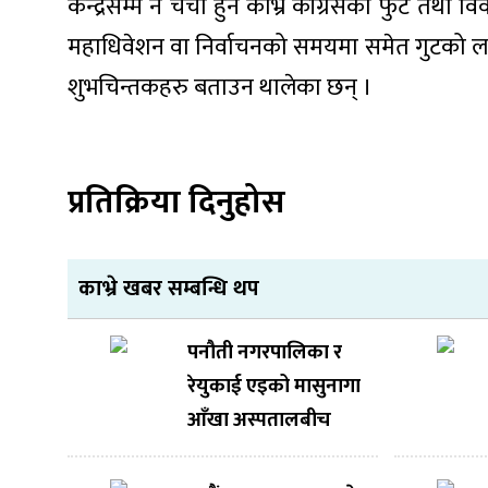
केन्द्रसम्म नै चर्चा हुने काभ्रे काँग्रेसको फुट त
महाधिवेशन वा निर्वाचनको समयमा समेत गुटको लक्
शुभचिन्तकहरु बताउन थालेका छन् ।
प्रतिक्रिया दिनुहोस
काभ्रे खबर सम्बन्धि थप
पनौती नगरपालिका र
रेयुकाई एइको मासुनागा
आँखा अस्पतालबीच
निःशुल्क आँखा उपचार
सेवाका लागि सम्झौता