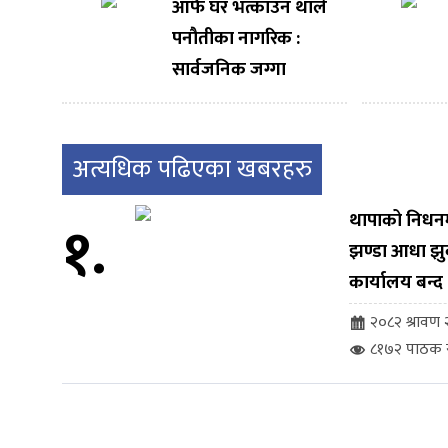
आफैं घर भत्काउन थाले
पनौतीका नागरिक :
सार्वजनिक जग्गा
संरक्षण अभियानबाट
नगरपालिका पछि
हट्दैन – नगर प्रमुख
अत्यधिक पढिएका खबरहरु
भण्डारी
१.
थापाको निधनमा 
झण्डा आधा झु
कार्यालय बन्द
२०८२ श्रावण २
८१७२ पाठक स