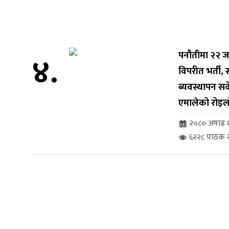
४.
पनौतीमा २२ ज
विपरीत भर्ती
ब्यवस्थापन सर्व
एमालेको रोइल
२०८० अषाढ १
६२२८ पाठक स