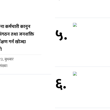
ना कर्मचारी कानुन
५.
, संगठन तथा जनशक्ति
ेक्षण गर्न खोज्दा
ो
३, बुधबार
ंख्या
६.