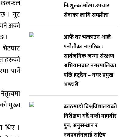
पटक छलफल
निःशुल्क आँखा उपचार
 छ । गुट
सेवाका लागि सम्झौता
भने अर्का
 छ ।
आफैं घर भत्काउन थाले
पनौतीका नागरिक :
। भेटघाट
सार्वजनिक जग्गा संरक्षण
ेताहरुको
अभियानबाट नगरपालिका
ा पार्ने
पछि हट्दैन – नगर प्रमुख
भण्डारी
नेतृत्वमा
सको मुख्य
काठमाडौं विश्वविद्यालयको
निरीक्षण गर्दै मन्त्री महावीर
पुन, अनुसन्धान र
ा थिए ।
नवप्रवर्तनलाई राष्ट्रिय