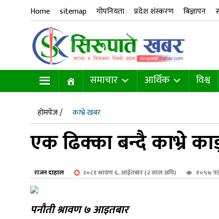
Home
sitemap
गोपनियता
प्रदेश शंस्करण
बिज्ञापन
स
समाचार
आर्थिक
विश्व
होमपेज /
काभ्रे खबर
एक ढिक्का बन्दै काभ्रे का
राजन दाहाल
२०८१ श्रावण ६, आईतबार (२ साल अघि)
१०५७ पट
पनौती श्रावण ७ आइतबार