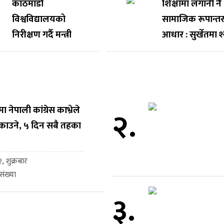
काठमाडौं
शिक्षामा लगानी नै
विश्वविद्यालयको
सामाजिक रूपान्
निरीक्षण गर्दै मन्त्री
आधार : सुर्खेतमा 
महावीर पुन, अनुसन्धान
फुलुमाया फाउण्ड
र नवप्रवर्तनलाई राष्ट्रिय
शिक्षा शुल्क सहय
विकासको आधार
बनाउन आग्रह
नेपाली कांग्रेस काभ्रेले
२.
काउने, ५ दिन सबै तहका
, शुक्रबार
ंख्या
३.