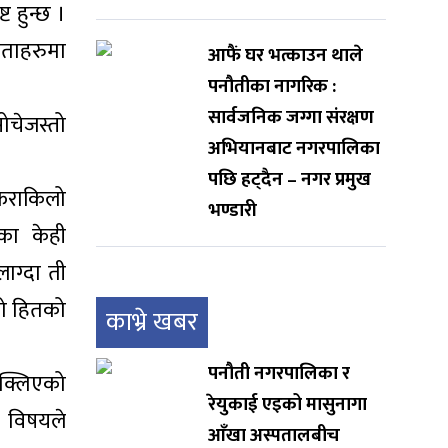
ट हुन्छ ।
ेताहरुमा
आफैं घर भत्काउन थाले
पनौतीका नागरिक :
सार्वजनिक जग्गा संरक्षण
ोचेजस्तो
अभियानबाट नगरपालिका
पछि हट्दैन – नगर प्रमुख
फराकिलो
भण्डारी
ाका केही
ाग्दा ती
सको हितको
काभ्रे खबर
पनौती नगरपालिका र
ाक्लिएको
रेयुकाई एइको मासुनागा
ो विषयले
आँखा अस्पतालबीच