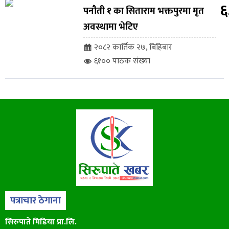
६
पनौती १ का सिताराम भक्तपुरमा मृत
अवस्थामा भेटिए
२०८२ कार्तिक २७, बिहिबार
६१०० पाठक संख्या
पत्राचार ठेगाना
सिरुपाते मिडिया प्रा.लि.