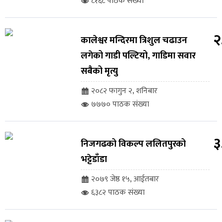
८१६८ पाठक संख्या
२
कालेश्वर मन्दिरमा त्रिशुल चढाउन
लगेको गाडी पल्टियो, गाडिमा सवार
सबैको मृत्यु
२०८२ फागुन २, शनिबार
७७७० पाठक संख्या
३
निजगढको विकल्प ललितपुरको
भट्टेडाँडा
२०७९ जेष्ठ १५, आईतबार
६३८२ पाठक संख्या